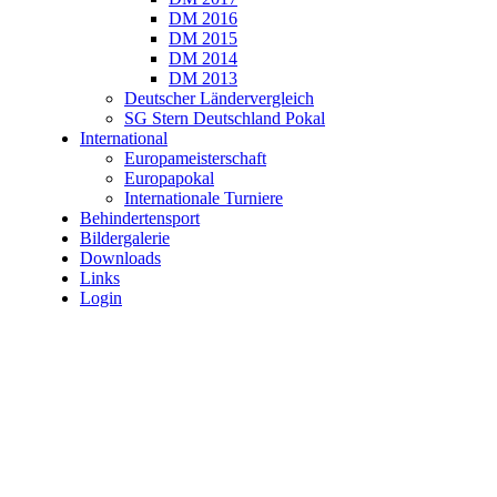
DM 2016
DM 2015
DM 2014
DM 2013
Deutscher Ländervergleich
SG Stern Deutschland Pokal
International
Europameisterschaft
Europapokal
Internationale Turniere
Behindertensport
Bildergalerie
Downloads
Links
Login